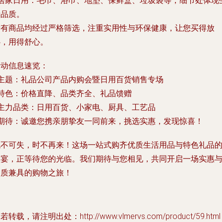
居家日用
：毛巾、浴巾、地垫、保鲜盒、垃圾袋等，细节处体现
活品质。
所有商品均经过严格筛选，注重实用性与环保健康，让您买得放
心，用得舒心。
活动信息速览：
主题
：礼品公司产品内购会暨日用百货销售专场
特色
：价格直降、品类齐全、礼品馈赠
主力品类
：日用百货、小家电、厨具、工艺品
期待
：诚邀您携亲朋挚友一同前来，挑选实惠，发现惊喜！
机不可失，时不再来！这场一站式购齐优质生活用品与特色礼品
盛宴，正等待您的光临。我们期待与您相见，共同开启一场实惠
品质兼具的购物之旅！
若转载，请注明出处：http://www.vlmervs.com/product/59.html