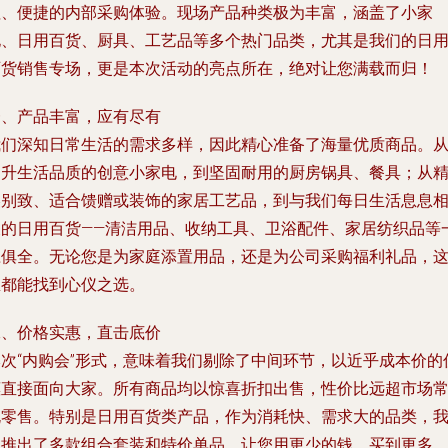
值、便捷的内部采购体验。现场产品种类极为丰富，涵盖了小家
电、日用百货、厨具、工艺品等多个热门品类，尤其是我们的日
百货销售专场，更是本次活动的亮点所在，绝对让您满载而归！
一、产品丰富，应有尽有
我们深知日常生活的需求多样，因此精心准备了海量优质商品。
提升生活品质的创意小家电，到坚固耐用的厨房锅具、餐具；从
美别致、适合馈赠或装饰的家居工艺品，到与我们每日生活息息
关的
日用百货
——清洁用品、收纳工具、卫浴配件、家居纺织品等
应俱全。无论您是为家庭添置用品，还是为公司采购福利礼品，
里都能找到心仪之选。
二、价格实惠，直击底价
本次“内购会”形式，意味着我们剔除了中间环节，以近乎成本价的
惠直接面向大家。所有商品均以惊喜折扣出售，性价比远超市场
规零售。特别是
日用百货类产品
，作为消耗快、需求大的品类，
们推出了多款组合套装和特价单品，让您用更少的钱，买到更多