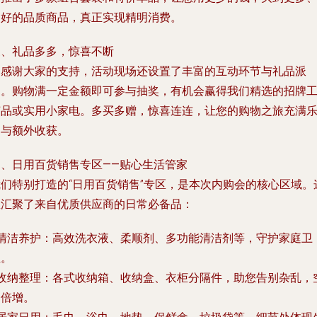
更好的品质商品，真正实现精明消费。
三、礼品多多，惊喜不断
为感谢大家的支持，活动现场还设置了丰富的互动环节与礼品派
送。购物满一定金额即可参与抽奖，有机会赢得我们精选的招牌
艺品或实用小家电。多买多赠，惊喜连连，让您的购物之旅充满
趣与额外收获。
四、日用百货销售专区——贴心生活管家
我们特别打造的“日用百货销售”专区，是本次内购会的核心区域。
里汇聚了来自优质供应商的日常必备品：
清洁养护
：高效洗衣液、柔顺剂、多功能清洁剂等，守护家庭卫
生。
收纳整理
：各式收纳箱、收纳盒、衣柜分隔件，助您告别杂乱，
间倍增。